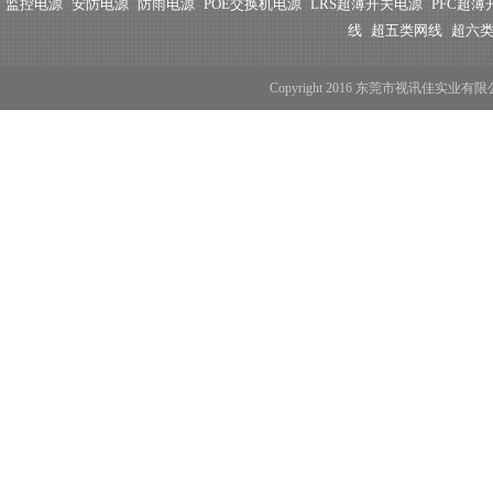
监控电源
安防电源
防雨电源
POE交换机电源
LRS超薄开关电源
PFC超
线
超五类网线
超六
Copyright 2016 东莞市视讯佳实业有限公司 