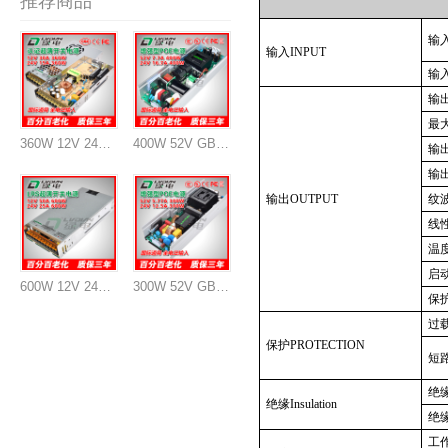
推荐商品
输
输入
INPUT
输
输
最
360W 12V 24V 认证开关电源
400W 52V GB系列POE交换机电源模块
输
输
输出
OUTPUT
纹
线
温
启
600W 12V 24V 超薄开关电源
300W 52V GB系列POE交换机电源模块
保
过
保护
PROTECTION
短
绝
绝缘
Insulation
绝
工